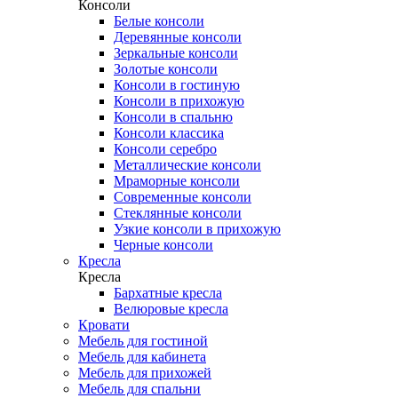
Консоли
Белые консоли
Деревянные консоли
Зеркальные консоли
Золотые консоли
Консоли в гостиную
Консоли в прихожую
Консоли в спальню
Консоли классика
Консоли серебро
Металлические консоли
Мраморные консоли
Современные консоли
Стеклянные консоли
Узкие консоли в прихожую
Черные консоли
Кресла
Кресла
Бархатные кресла
Велюровые кресла
Кровати
Мебель для гостиной
Мебель для кабинета
Мебель для прихожей
Мебель для спальни