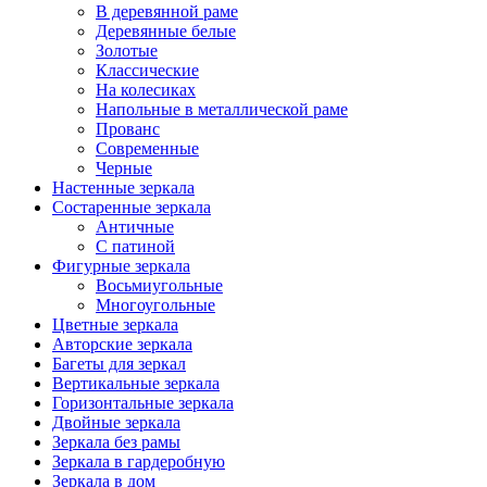
В деревянной раме
Деревянные белые
Золотые
Классические
На колесиках
Напольные в металлической раме
Прованс
Современные
Черные
Настенные зеркала
Состаренные зеркала
Античные
С патиной
Фигурные зеркала
Восьмиугольные
Многоугольные
Цветные зеркала
Авторские зеркала
Багеты для зеркал
Вертикальные зеркала
Горизонтальные зеркала
Двойные зеркала
Зеркала без рамы
Зеркала в гардеробную
Зеркала в дом