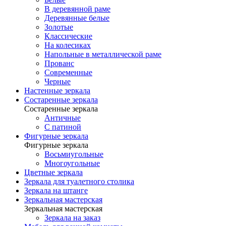
В деревянной раме
Деревянные белые
Золотые
Классические
На колесиках
Напольные в металлической раме
Прованс
Современные
Черные
Настенные зеркала
Состаренные зеркала
Состаренные зеркала
Античные
С патиной
Фигурные зеркала
Фигурные зеркала
Восьмиугольные
Многоугольные
Цветные зеркала
Зеркала для туалетного столика
Зеркала на штанге
Зеркальная мастерская
Зеркальная мастерская
Зеркала на заказ