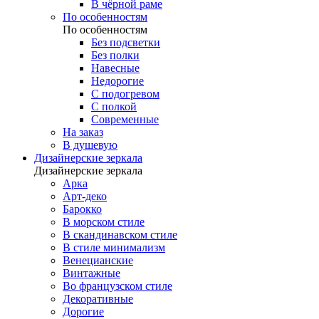
В чёрной раме
По особенностям
По особенностям
Без подсветки
Без полки
Навесные
Недорогие
С подогревом
С полкой
Современные
На заказ
В душевую
Дизайнерские зеркала
Дизайнерские зеркала
Арка
Арт-деко
Барокко
В морском стиле
В скандинавском стиле
В стиле минимализм
Венецианские
Винтажные
Во французском стиле
Декоративные
Дорогие