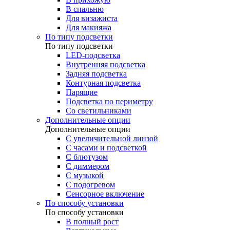
В спальню
Для визажиста
Для макияжа
По типу подсветки
По типу подсветки
LED-подсветка
Внутренняя подсветка
Задняя подсветка
Контурная подсветка
Парящие
Подсветка по периметру
Со светильниками
Дополнительные опции
Дополнительные опции
C увеличительной линзой
C часами и подсветкой
С блютузом
С диммером
С музыкой
С подогревом
Сенсорное включение
По способу установки
По способу установки
В полный рост