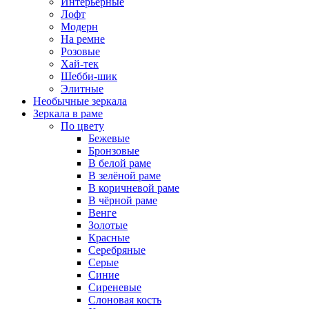
Интерьерные
Лофт
Модерн
На ремне
Розовые
Хай-тек
Шебби-шик
Элитные
Необычные зеркала
Зеркала в раме
По цвету
Бежевые
Бронзовые
В белой раме
В зелёной раме
В коричневой раме
В чёрной раме
Венге
Золотые
Красные
Серебряные
Серые
Синие
Сиреневые
Слоновая кость