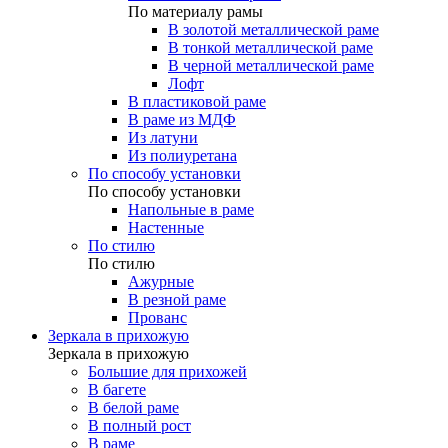
По материалу рамы
В золотой металлической раме
В тонкой металлической раме
В черной металлической раме
Лофт
В пластиковой раме
В раме из МДФ
Из латуни
Из полиуретана
По способу установки
По способу установки
Напольные в раме
Настенные
По стилю
По стилю
Ажурные
В резной раме
Прованс
Зеркала в прихожую
Зеркала в прихожую
Большие для прихожей
В багете
В белой раме
В полный рост
В раме