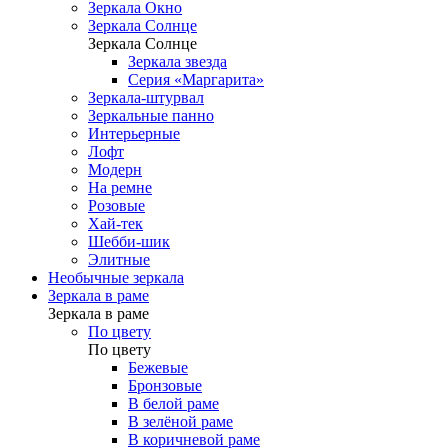
Зеркала Окно
Зеркала Солнце
Зеркала Солнце
Зеркала звезда
Серия «Маргарита»
Зеркала-штурвал
Зеркальные панно
Интерьерные
Лофт
Модерн
На ремне
Розовые
Хай-тек
Шебби-шик
Элитные
Необычные зеркала
Зеркала в раме
Зеркала в раме
По цвету
По цвету
Бежевые
Бронзовые
В белой раме
В зелёной раме
В коричневой раме