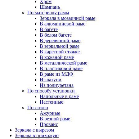
Хром
Шампань
По материалу рамы
Зеркала в мозаичной раме
В алюминиевой раме
В багете
В белом багете
В деревянной раме
В зеркальной раме
В каретной стяжке
В кожаной раме
В металлической раме
В пластиковой раме
В раме из МДФ
Из латуни
Из полиуретана
По способу установки
Напольные в раме
Настенные
По стилю
Ажурные
В резной раме
Прованс
Зеркала с вырезом
Зеркала в прихожую