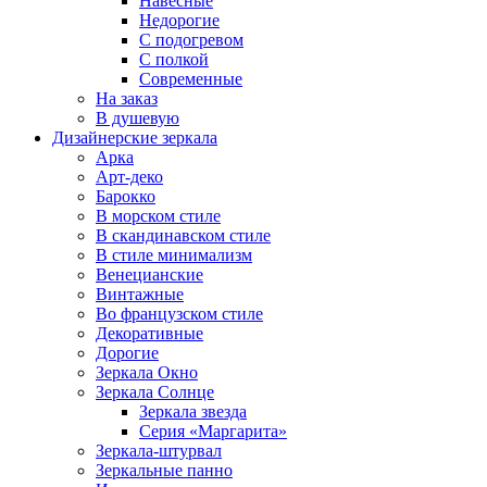
Навесные
Недорогие
С подогревом
С полкой
Современные
На заказ
В душевую
Дизайнерские зеркала
Арка
Арт-деко
Барокко
В морском стиле
В скандинавском стиле
В стиле минимализм
Венецианские
Винтажные
Во французском стиле
Декоративные
Дорогие
Зеркала Окно
Зеркала Солнце
Зеркала звезда
Серия «Маргарита»
Зеркала-штурвал
Зеркальные панно