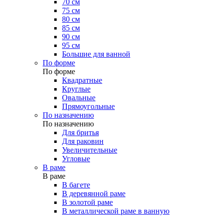
70 см
75 см
80 см
85 см
90 см
95 см
Большие для ванной
По форме
По форме
Квадратные
Круглые
Овальные
Прямоугольные
По назначению
По назначению
Для бритья
Для раковин
Увеличительные
Угловые
В раме
В раме
В багете
В деревянной раме
В золотой раме
В металлической раме в ванную