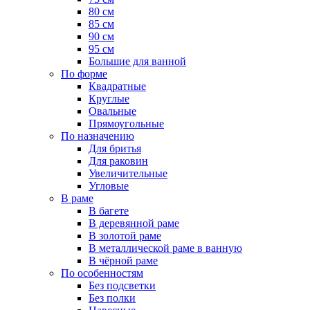
80 см
85 см
90 см
95 см
Большие для ванной
По форме
Квадратные
Круглые
Овальные
Прямоугольные
По назначению
Для бритья
Для раковин
Увеличительные
Угловые
В раме
В багете
В деревянной раме
В золотой раме
В металлической раме в ванную
В чёрной раме
По особенностям
Без подсветки
Без полки