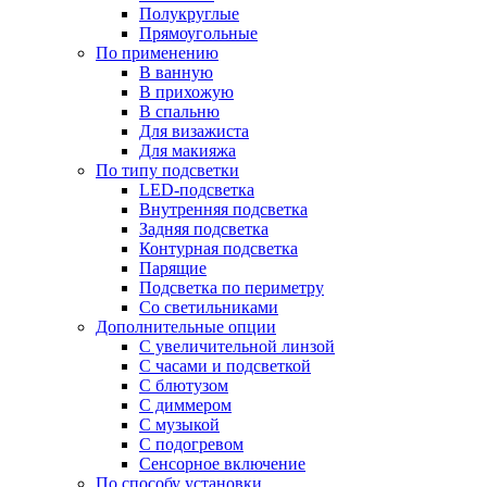
Полукруглые
Прямоугольные
По применению
В ванную
В прихожую
В спальню
Для визажиста
Для макияжа
По типу подсветки
LED-подсветка
Внутренняя подсветка
Задняя подсветка
Контурная подсветка
Парящие
Подсветка по периметру
Со светильниками
Дополнительные опции
C увеличительной линзой
C часами и подсветкой
С блютузом
С диммером
С музыкой
С подогревом
Сенсорное включение
По способу установки