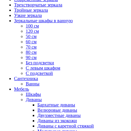
Трехстворчатые зеркала
Тройные зеркала
Узкие зеркала
Зеркальные шкафы в ванную
100 см
120 см
50 см
60 см
70 см
80 см
90 см
Без подсветки
С левым шкафом
С подсветкой
Сантехника
Ванны
Мебель
Шкафы
Диваны
Бархатные диваны
Велюровые диваны
Двухместные диваны
Диваны из экокожи
Диваны с каретной стяжкой