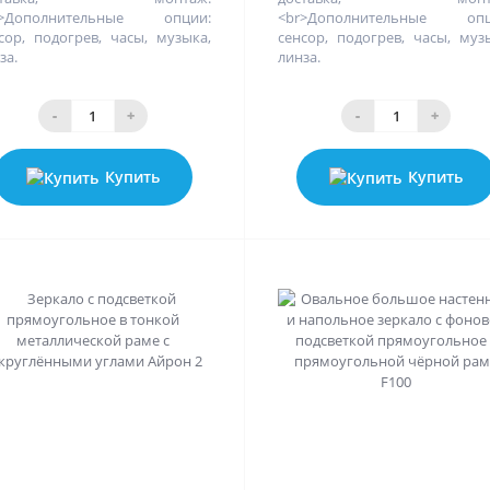
r>Дополнительные опции:
<br>Дополнительные опц
сор, подогрев, часы, музыка,
сенсор, подогрев, часы, муз
за.
линза.
-
+
-
+
Купить
Купить