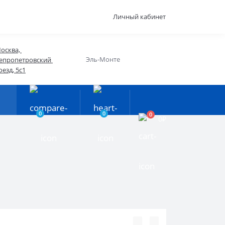
Личный кабинет
осква, 
Эль-Монте
епропетровский 
оезд, 5с1
0
0
0
0₽