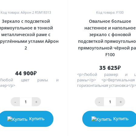
0
0
Код товара: Айрон 2 RSM18313
Код товара: F100
Зеркало с подсветкой
Овальное большое
прямоугольное в тонкой
настенное и напольное
металлической раме с
зеркало с фоновой
круглёнными углами Айрон
подсветкой прямоугольно
2
прямоугольной чёрной р
F100
35 625₽
44 900₽
<p>Любой размер и ц
>Любой цвет рамы и
рамы</p> <p>Вертикальна
мер</p>
горизонтальная установка</p
-
+
-
+
Купить
Купить