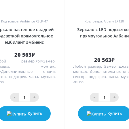
0
0
Код товара: Ambience RSLP-47
Код товара: Albany LP120
ркало настенное с задней
Зеркало с LED подсветк
одсветкой прямоугольное
прямоугольное Албани
эмбилайт Эмбиенс
20 563₽
20 563₽
бой размер.<br>Замер,
оставка, монтаж.
Любой размер. Замер, доста
r>Дополнительные опции:
монтаж. Дополнительные оп
сор, подогрев, часы, музыка,
сенсор, подогрев, часы, муз
за.
линза.
-
+
-
+
Купить
Купить