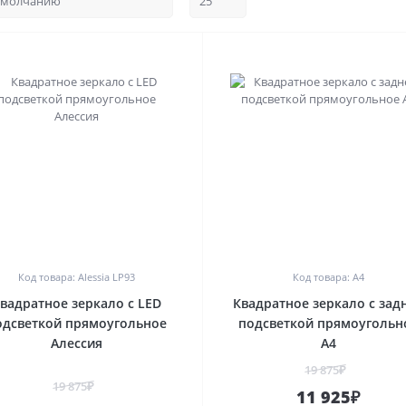
0
0
Код товара: Alessia LP93
Код товара: A4
вадратное зеркало с LED
Квадратное зеркало с зад
одсветкой прямоугольное
подсветкой прямоугольн
Алессия
A4
19 875₽
19 875₽
11 925₽