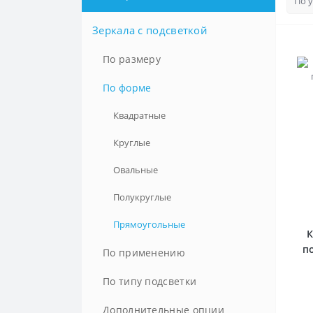
Зеркала с подсветкой
По размеру
100 см
По форме
105 см
Квадратные
110 см
Круглые
120 см
Овальные
130 см
Полукруглые
150 см
Прямоугольные
К
п
160 см
По применению
170 см
В ванную
По типу подсветки
180 см
В прихожую
LED-подсветка
Дополнительные опции