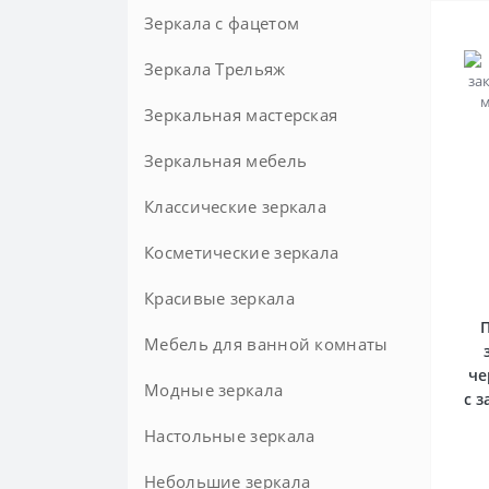
Зеркала с фацетом
Зеркала Трельяж
Круглые с фацетом
Зеркальная мастерская
Зеркальная мебель
Зеркала на заказ
Классические зеркала
Косметические зеркала
Красивые зеркала
П
Мебель для ванной комнаты
че
Модные зеркала
Комоды в ванную комнату
с 
Комплектующие для мебели в
Настольные зеркала
ванную
Небольшие зеркала