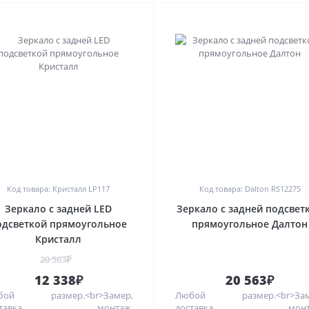
0
0
Код товара: Кристалл LP117
Код товара: Dalton RS12275
Зеркало с задней LED
Зеркало с задней подсвет
одсветкой прямоугольное
прямоугольное Далтон
Кристалл
20 563₽
12 338₽
20 563₽
бой размер.<br>Замер,
Любой размер.<br>Зам
оставка, монтаж.
доставка, монта