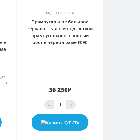
0
Код товара: F090
Прямоугольное большое
зеркало с задней подсветкой
прямоугольное в полный
е в
рост в чёрной раме F090
аме
вет
я и
>
36 250₽
-
+
Купить