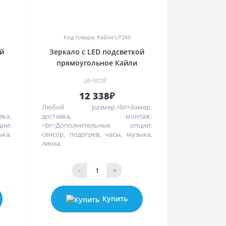
0
Код товара: Кайли LP260
ой
Зеркало с LED подсветкой
прямоугольное Кайли
20 563₽
12 338₽
Любой размер.<br>Замер,
вка,
доставка, монтаж.
ции:
<br>Дополнительные опции:
ыка,
сенсор, подогрев, часы, музыка,
линза.
-
+
Купить