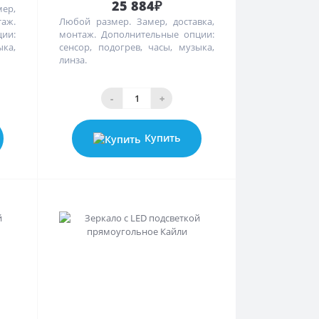
25 884₽
ер,
ж.
Любой размер. Замер, доставка,
ии:
монтаж. Дополнительные опции:
ыка,
сенсор, подогрев, часы, музыка,
линза.
-
+
Купить