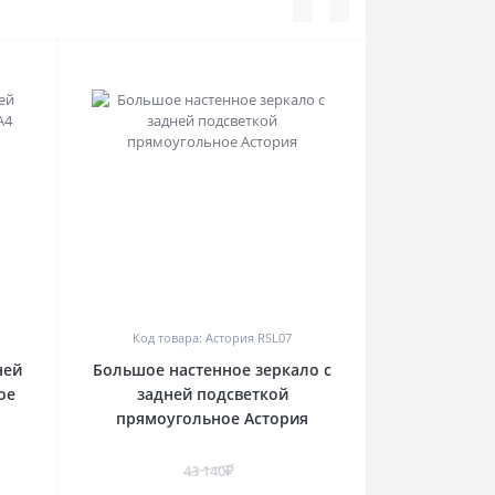
0
Код товара: Астория RSL07
ней
Большое настенное зеркало с
ое
задней подсветкой
прямоугольное Астория
43 140₽