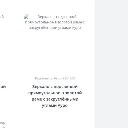
0
Код товара: Ауро RSL1265
кой
Зеркало с подсветкой
прямоугольное в золотой
раме с закруглёнными
углами Ауро
ер,
ж.