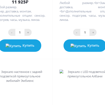
11 925₽
Любой размер.<br>Зам
ой размер.
доставка, монта
ер, доставка, монтаж.
<br>Дополнительные опц
олнительные опции: сенсор,
сенсор, подогрев, часы, муз
огрев, часы, музыка, линза.
линза.
-
+
-
+
Купить
Купить