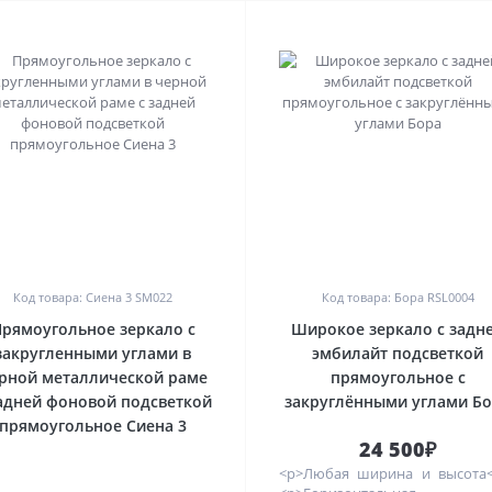
0
0
Код товара: Сиена 3 SM022
Код товара: Бора RSL0004
рямоугольное зеркало с
Широкое зеркало с задн
закругленными углами в
эмбилайт подсветкой
рной металлической раме
прямоугольное с
задней фоновой подсветкой
закруглёнными углами Б
прямоугольное Сиена 3
24 500₽
<p>Любая ширина и высота<