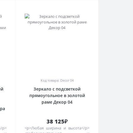
0
Код товара: Decor 04
ей
Зеркало с подсветкой
прямоугольное в золотой
раме Декор 04
ора
38 125₽
/p>
<p>Любая ширина и высота</p>