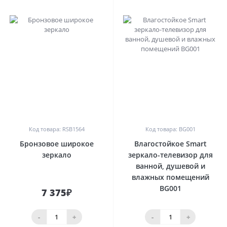
0
0
Код товара: RSB1564
Код товара: BG001
Бронзовое широкое
Влагостойкое Smart
зеркало
зеркало-телевизор для
ванной, душевой и
влажных помещений
BG001
7 375₽
-
+
-
+