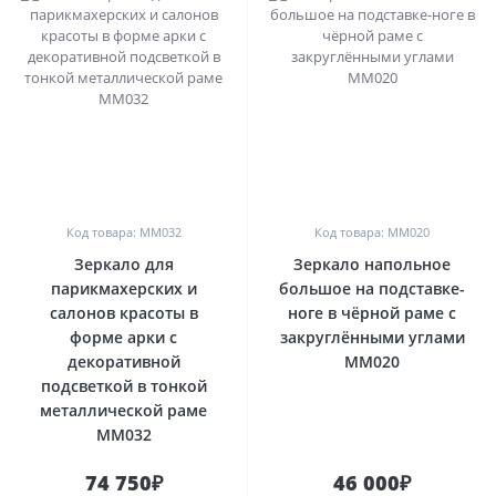
0
0
Код товара: MM032
Код товара: MM020
Зеркало для
Зеркало напольное
парикмахерских и
большое на подставке-
салонов красоты в
ноге в чёрной раме с
форме арки с
закруглёнными углами
декоративной
MM020
подсветкой в тонкой
металлической раме
MM032
74 750₽
46 000₽