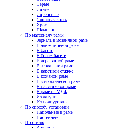
Серые
Синие
Сиреневые
Слоновая кость
Хром
Шампань
По материалу рамы
Зеркала в мозаичной раме
В алюминиевой раме
В багете
В белом багете
В деревянной раме
В зеркальной раме
В каретной стяжке
В кожаной раме
В металлической раме
В пластиковой раме
В раме из МДФ
Из латуни
Из полиуретана
По способу установки
Напольные в раме
Настенные
По стилю
Ажурные