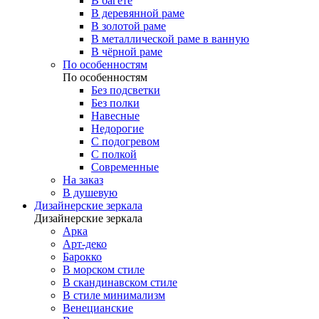
В багете
В деревянной раме
В золотой раме
В металлической раме в ванную
В чёрной раме
По особенностям
По особенностям
Без подсветки
Без полки
Навесные
Недорогие
С подогревом
С полкой
Современные
На заказ
В душевую
Дизайнерские зеркала
Дизайнерские зеркала
Арка
Арт-деко
Барокко
В морском стиле
В скандинавском стиле
В стиле минимализм
Венецианские