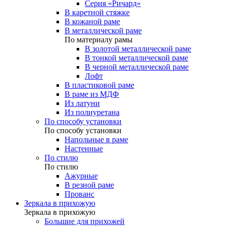
Серия «Ричард»
В каретной стяжке
В кожаной раме
В металлической раме
По материалу рамы
В золотой металлической раме
В тонкой металлической раме
В черной металлической раме
Лофт
В пластиковой раме
В раме из МДФ
Из латуни
Из полиуретана
По способу установки
По способу установки
Напольные в раме
Настенные
По стилю
По стилю
Ажурные
В резной раме
Прованс
Зеркала в прихожую
Зеркала в прихожую
Большие для прихожей