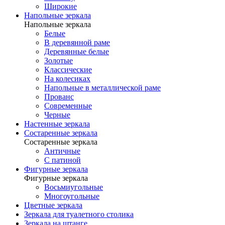
Широкие
Напольные зеркала
Напольные зеркала
Белые
В деревянной раме
Деревянные белые
Золотые
Классические
На колесиках
Напольные в металлической раме
Прованс
Современные
Черные
Настенные зеркала
Состаренные зеркала
Состаренные зеркала
Античные
С патиной
Фигурные зеркала
Фигурные зеркала
Восьмиугольные
Многоугольные
Цветные зеркала
Зеркала для туалетного столика
Зеркала на штанге