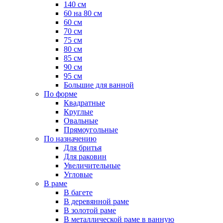
140 см
60 на 80 см
60 см
70 см
75 см
80 см
85 см
90 см
95 см
Большие для ванной
По форме
Квадратные
Круглые
Овальные
Прямоугольные
По назначению
Для бритья
Для раковин
Увеличительные
Угловые
В раме
В багете
В деревянной раме
В золотой раме
В металлической раме в ванную