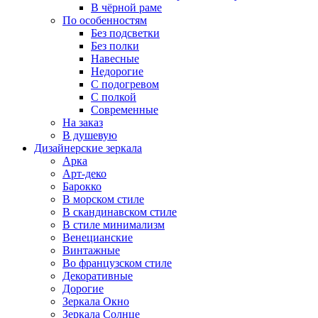
В чёрной раме
По особенностям
Без подсветки
Без полки
Навесные
Недорогие
С подогревом
С полкой
Современные
На заказ
В душевую
Дизайнерские зеркала
Арка
Арт-деко
Барокко
В морском стиле
В скандинавском стиле
В стиле минимализм
Венецианские
Винтажные
Во французском стиле
Декоративные
Дорогие
Зеркала Окно
Зеркала Солнце