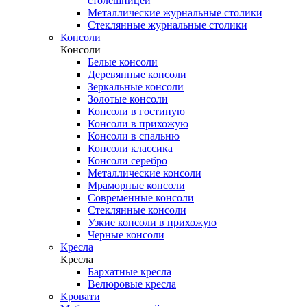
столешницей
Металлические журнальные столики
Стеклянные журнальные столики
Консоли
Консоли
Белые консоли
Деревянные консоли
Зеркальные консоли
Золотые консоли
Консоли в гостиную
Консоли в прихожую
Консоли в спальню
Консоли классика
Консоли серебро
Металлические консоли
Мраморные консоли
Современные консоли
Стеклянные консоли
Узкие консоли в прихожую
Черные консоли
Кресла
Кресла
Бархатные кресла
Велюровые кресла
Кровати