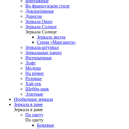
Винтажные
Во французском стиле
Декоративные
Дорогие
Зеркала Окно
Зеркала Солнце
Зеркала Солнце
Зеркала звезда
Серия «Маргарита»
Зеркала-штурвал
Зеркальные панно
Интерьерные
Лофт
Модерн
На ремне
Розовые
Хай-тек
Шебби-шик
Элитные
Необычные зеркала
Зеркала в раме
Зеркала в раме
По цвету
По цвету
Бежевые