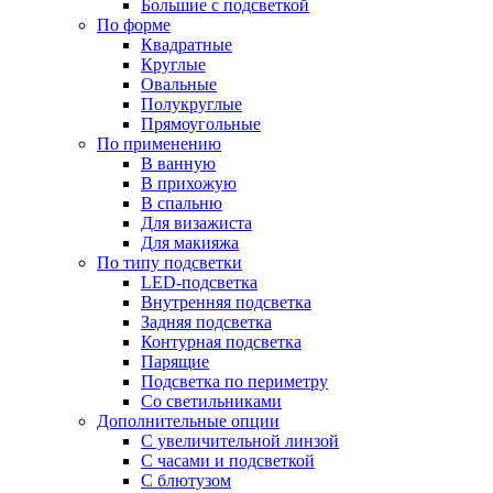
Большие с подсветкой
По форме
Квадратные
Круглые
Овальные
Полукруглые
Прямоугольные
По применению
В ванную
В прихожую
В спальню
Для визажиста
Для макияжа
По типу подсветки
LED-подсветка
Внутренняя подсветка
Задняя подсветка
Контурная подсветка
Парящие
Подсветка по периметру
Со светильниками
Дополнительные опции
C увеличительной линзой
C часами и подсветкой
С блютузом