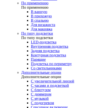
По применению
По применению
В ванную
В прихожую
В спальню
Для визажиста
Для макияжа
По типу подсветки
По типу подсветки
LED-подсветка
Внутренняя подсветка
Задняя подсветка
Контурная подсветка
Парящие
Подсветка по периметру
Со светильниками
Дополнительные опции
Дополнительные опции
C увеличительной линзой
C часами и подсветкой
С блютузом
С диммером
С музыкой
С подогревом
Сенсорное включение