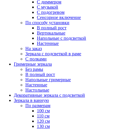
С диммером
С музыкой
С подогревом
Сенсорное включение
По способу установки
В полный рост
Вертикальные
Напольные с подсветкой
Настенные
На заказ
Зеркала с подсветкой в раме
С полками
Гримерные зеркала
Без рамы
В полный рост
Напольные гримерные
Настенные
Настольные
Декоративные зеркала с подсветкой
Зеркала в ванную
По размерам
100 см
110 см
120 см
130 см