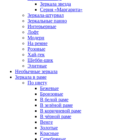
Зеркала звезда
Серия «Маргарита»
Зеркала-штурвал
Зеркальные панно
Интерьерные
Лофт
Модерн
На ремне
Розовые
Хай-тек
Шебби-шик
Элитные
Необычные зеркала
Зеркала в раме
По цвету
Бежевые
Бронзовые
В белой раме
В зелёной раме
В коричневой раме
В чёрной раме
Венге
Золотые
Красные
Серебряные