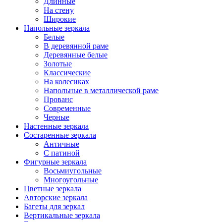
Длинные
На стену
Широкие
Напольные зеркала
Белые
В деревянной раме
Деревянные белые
Золотые
Классические
На колесиках
Напольные в металлической раме
Прованс
Современные
Черные
Настенные зеркала
Состаренные зеркала
Античные
С патиной
Фигурные зеркала
Восьмиугольные
Многоугольные
Цветные зеркала
Авторские зеркала
Багеты для зеркал
Вертикальные зеркала