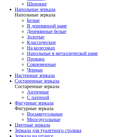
Широкие
Напольные зеркала
Напольные зеркала
Белые
В деревянной раме
Деревянные белые
Золотые
Классические
На колесиках
Напольные в металлической раме
Прованс
Современные
Черные
Настенные зеркала
Состаренные зеркала
Состаренные зеркала
Античные
С патиной
Фигурные зеркала
Фигурные зеркала
Восьмиугольные
Многоугольные
Цветные зеркала
Зеркала для туалетного столика
Зеркала на штанге