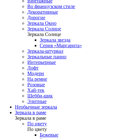
Винтажные
Во французском стиле
Декоративные
Дорогие
Зеркала Окно
Зеркала Солнце
Зеркала Солнце
Зеркала звезда
Серия «Маргарита»
Зеркала-штурвал
Зеркальные панно
Интерьерные
Лофт
Модерн
На ремне
Розовые
Хай-тек
Шебби-шик
Элитные
Необычные зеркала
Зеркала в раме
Зеркала в раме
По цвету
По цвету
Бежевые