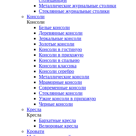
столешницей
Металлические журнальные столики
Стеклянные журнальные столики
Консоли
Консоли
Белые консоли
Деревянные консоли
Зеркальные консоли
Золотые консоли
Консоли в гостиную
Консоли в прихожую
Консоли в спальню
Консоли классика
Консоли серебро
Металлические консоли
Мраморные консоли
Современные консоли
Стеклянные консоли
Узкие консоли в прихожую
Черные консоли
Кресла
Кресла
Бархатные кресла
Велюровые кресла
Кровати