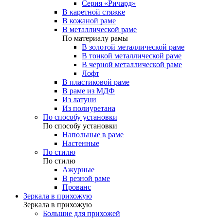
Серия «Ричард»
В каретной стяжке
В кожаной раме
В металлической раме
По материалу рамы
В золотой металлической раме
В тонкой металлической раме
В черной металлической раме
Лофт
В пластиковой раме
В раме из МДФ
Из латуни
Из полиуретана
По способу установки
По способу установки
Напольные в раме
Настенные
По стилю
По стилю
Ажурные
В резной раме
Прованс
Зеркала в прихожую
Зеркала в прихожую
Большие для прихожей