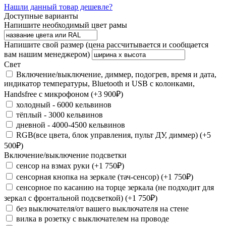
Нашли данный товар дешевле?
Доступные варианты
Напишите необходимый цвет рамы
Напишите свой размер (цена рассчитывается и сообщается
вам нашим менеджером)
Свет
Включение/выключение, диммер, подогрев, время и дата,
индикатор температуры, Bluetooth и USB с колонками,
Handsfree с микрофоном
(+3 900₽)
холодный - 6000 кельвинов
тёплый - 3000 кельвинов
дневной - 4000-4500 кельвинов
RGB(все цвета, блок управления, пульт ДУ, диммер)
(+5
500₽)
Включение/выключение подсветки
сенсор на взмах руки
(+1 750₽)
сенсорная кнопка на зеркале (тач-сенсор)
(+1 750₽)
сенсорное по касанию на торце зеркала (не подходит для
зеркал с фронтальной подсветкой)
(+1 750₽)
без выключателя/от вашего выключателя на стене
вилка в розетку с выключателем на проводе