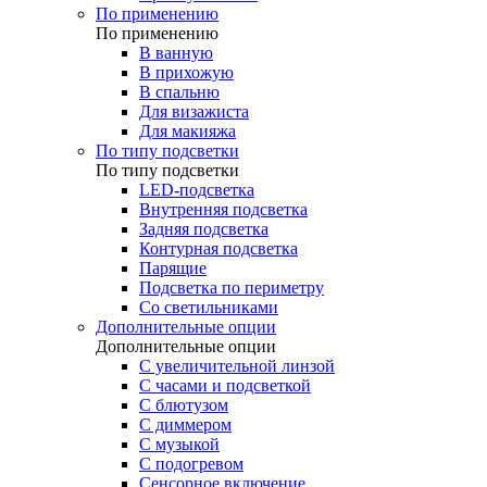
По применению
По применению
В ванную
В прихожую
В спальню
Для визажиста
Для макияжа
По типу подсветки
По типу подсветки
LED-подсветка
Внутренняя подсветка
Задняя подсветка
Контурная подсветка
Парящие
Подсветка по периметру
Со светильниками
Дополнительные опции
Дополнительные опции
C увеличительной линзой
C часами и подсветкой
С блютузом
С диммером
С музыкой
С подогревом
Сенсорное включение