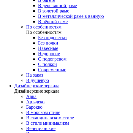
В багете
В деревянной раме
В золотой раме
В металлической раме в ванную
В чёрной раме
По особенностям
По особенностям
Без подсветки
Без полки
Навесные
Недорогие
С подогревом
С полкой
Современные
На заказ
В душевую
Дизайнерские зеркала
Дизайнерские зеркала
Арка
Арт-деко
Барокко
В морском стиле
В скандинавском стиле
В стиле минимализм
Венецианские