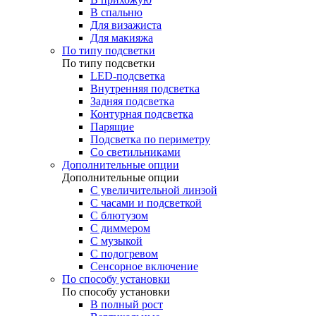
В спальню
Для визажиста
Для макияжа
По типу подсветки
По типу подсветки
LED-подсветка
Внутренняя подсветка
Задняя подсветка
Контурная подсветка
Парящие
Подсветка по периметру
Со светильниками
Дополнительные опции
Дополнительные опции
C увеличительной линзой
C часами и подсветкой
С блютузом
С диммером
С музыкой
С подогревом
Сенсорное включение
По способу установки
По способу установки
В полный рост