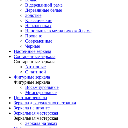
В деревянной раме
Деревянные белые
Золотые
Классические
На колесиках
Напольные в металлической раме
Прованс
Современные
Черные
Настенные зеркала
Состаренные зеркала
Состаренные зеркала
Античные
С патиной
Фигурные зеркала
Фигурные зеркала
Восьмиугольные
Многоугольные
Цветные зеркала
Зеркала для туалетного столика
Зеркала на штанге
Зеркальная мастерская
Зеркальная мастерская
Зеркала на заказ