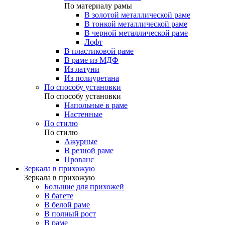
По материалу рамы
В золотой металлической раме
В тонкой металлической раме
В черной металлической раме
Лофт
В пластиковой раме
В раме из МДФ
Из латуни
Из полиуретана
По способу установки
По способу установки
Напольные в раме
Настенные
По стилю
По стилю
Ажурные
В резной раме
Прованс
Зеркала в прихожую
Зеркала в прихожую
Большие для прихожей
В багете
В белой раме
В полный рост
В раме