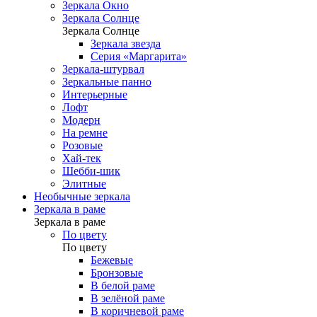
Зеркала Окно
Зеркала Солнце
Зеркала Солнце
Зеркала звезда
Серия «Маргарита»
Зеркала-штурвал
Зеркальные панно
Интерьерные
Лофт
Модерн
На ремне
Розовые
Хай-тек
Шебби-шик
Элитные
Необычные зеркала
Зеркала в раме
Зеркала в раме
По цвету
По цвету
Бежевые
Бронзовые
В белой раме
В зелёной раме
В коричневой раме