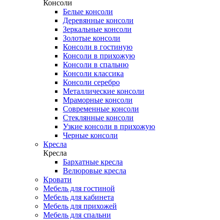
Консоли
Белые консоли
Деревянные консоли
Зеркальные консоли
Золотые консоли
Консоли в гостиную
Консоли в прихожую
Консоли в спальню
Консоли классика
Консоли серебро
Металлические консоли
Мраморные консоли
Современные консоли
Стеклянные консоли
Узкие консоли в прихожую
Черные консоли
Кресла
Кресла
Бархатные кресла
Велюровые кресла
Кровати
Мебель для гостиной
Мебель для кабинета
Мебель для прихожей
Мебель для спальни