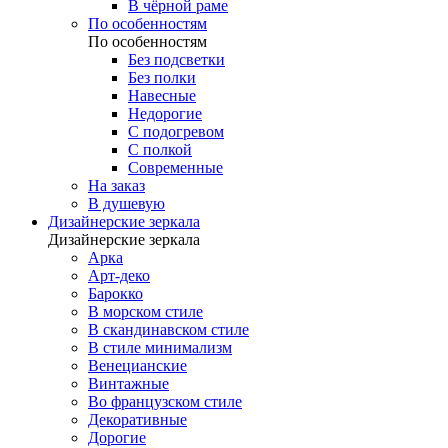
В чёрной раме
По особенностям
По особенностям
Без подсветки
Без полки
Навесные
Недорогие
С подогревом
С полкой
Современные
На заказ
В душевую
Дизайнерские зеркала
Дизайнерские зеркала
Арка
Арт-деко
Барокко
В морском стиле
В скандинавском стиле
В стиле минимализм
Венецианские
Винтажные
Во французском стиле
Декоративные
Дорогие