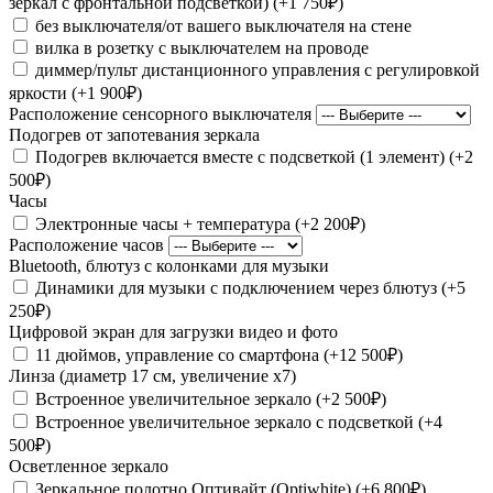
зеркал с фронтальной подсветкой)
(+1 750₽)
без выключателя/от вашего выключателя на стене
вилка в розетку с выключателем на проводе
диммер/пульт дистанционного управления с регулировкой
яркости
(+1 900₽)
Расположение сенсорного выключателя
Подогрев от запотевания зеркала
Подогрев включается вместе с подсветкой (1 элемент)
(+2
500₽)
Часы
Электронные часы + температура
(+2 200₽)
Расположение часов
Bluetooth, блютуз с колонками для музыки
Динамики для музыки с подключением через блютуз
(+5
250₽)
Цифровой экран для загрузки видео и фото
11 дюймов, управление со смартфона
(+12 500₽)
Линза (диаметр 17 см, увеличение х7)
Встроенное увеличительное зеркало
(+2 500₽)
Встроенное увеличительное зеркало с подсветкой
(+4
500₽)
Осветленное зеркало
Зеркальное полотно Оптивайт (Optiwhite)
(+6 800₽)