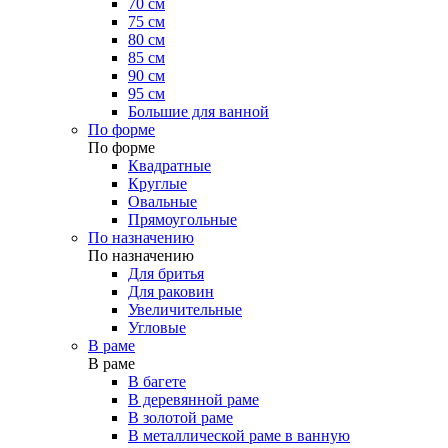
70 см
75 см
80 см
85 см
90 см
95 см
Большие для ванной
По форме
По форме
Квадратные
Круглые
Овальные
Прямоугольные
По назначению
По назначению
Для бритья
Для раковин
Увеличительные
Угловые
В раме
В раме
В багете
В деревянной раме
В золотой раме
В металлической раме в ванную